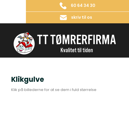
60 64 34 30
skriv til os
Klikgulve​
​Klik på billederne for at se dem i fuld størrelse​