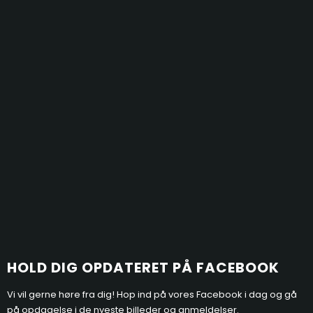
HOLD D​
IG OPDATERET PÅ FACEBOOK
Vi vil gerne høre fra dig! Hop ind på vores Facebook i dag og gå
på opdagelse i de nyeste billeder og anmeldelser.​