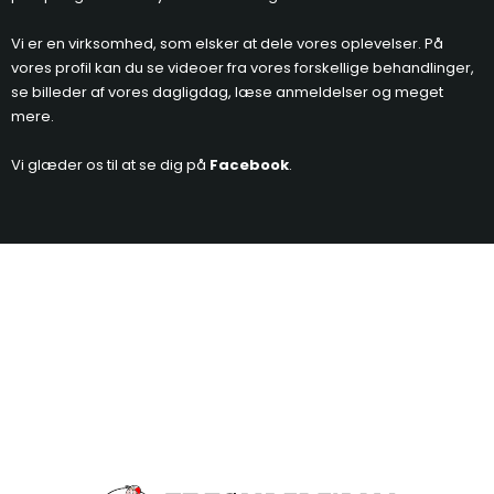
Vi er en virksomhed, som elsker at dele vores oplevelser. På
vores profil kan du se videoer fra vores forskellige behandlinger,
se billeder af vores dagligdag, læse anmeldelser og meget
mere.
Vi glæder os til at se dig på
Facebook
.​