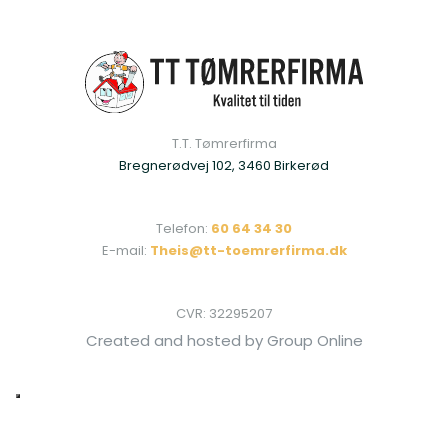
T.T. Tømrerfirma​
Bregnerødvej 102, 3460 Birkerød
Telefon:
60 64 34 30
E-mail:
Theis@tt-toemrerfirma.dk
CVR: ​32295207
Created and hosted by Group Online