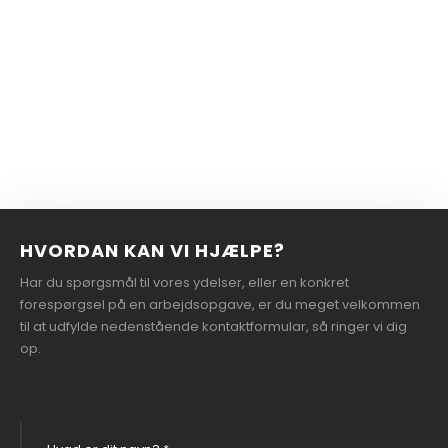
HVORDAN KAN VI HJÆLPE?
Har du spørgsmål til vores ydelser, eller en konkret
forespørgsel på en arbejdsopgave, er du meget velkommen
til at udfylde nedenstående kontaktformular, så ringer vi dig
op.