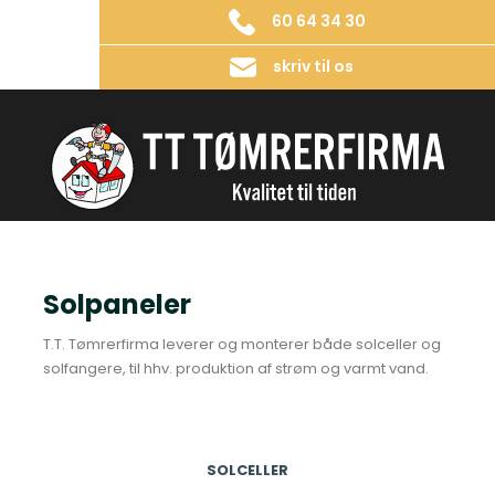
60 64 34 30
skriv til os
Solpaneler
​T.T. Tømrerfirma leverer og monterer både solceller og
solfangere, til hhv. produktion af strøm og varmt vand.
SOLCELLER