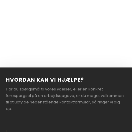
HVORDAN KAN VI HJÆLPE?
Har du spørgsmål til vores ydelser, eller en konkret
forespørgsel på en arbejdsopgave, er du meget velkommen
til at udfylde nedenstående kontaktformular, så ringer vi dig
op.