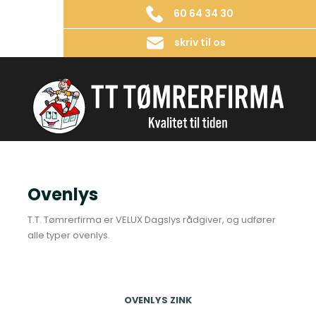
60 64 34 30
skriv til os
Ovenlys
​T.T. Tømrerfirma er VELUX Dagslys rådgiver, og udfører
alle typer ovenlys.
OVENLYS ZINK​