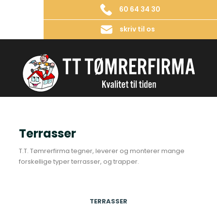
60 64 34 30
skriv til os
Terrasser
​T.T. Tømrerfirma tegner, leverer og monterer mange
forskellige typer terrasser, og trapper.
TERRASSER