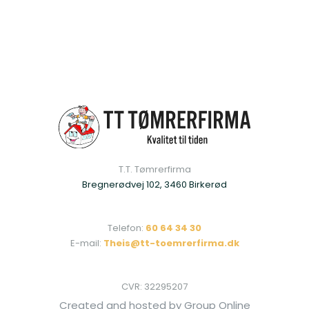
T.T. Tømrerfirma​
Bregnerødvej 102, 3460 Birkerød
Telefon:
60 64 34 30
E-mail:
Theis@tt-toemrerfirma.dk
CVR: ​32295207
Created and hosted by Group Online