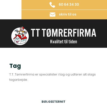
60 64 34 30
skriv til os
Tag​
​T.T. Tømrerfirma er specialister i tag og udfører alt slags
tagarbejde.​
BØLGEETERNIT​