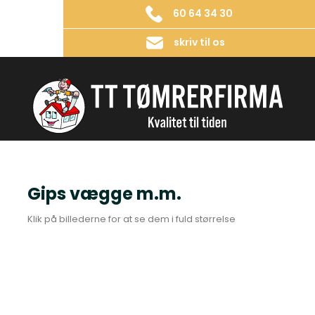
60 64 34 30
skriv til os
Gips vægge m.m.​
​Klik på billederne for at se dem i fuld størrelse​